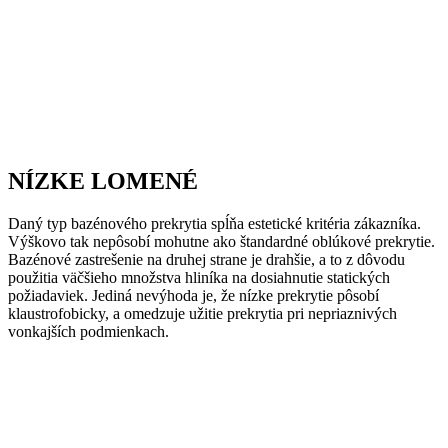
NÍZKE LOMENÉ
Daný typ bazénového prekrytia spĺňa estetické kritéria zákazníka.
Výškovo tak nepôsobí mohutne ako štandardné oblúkové prekrytie.
Bazénové zastrešenie na druhej strane je drahšie, a to z dôvodu
použitia väčšieho množstva hliníka na dosiahnutie statických
požiadaviek. Jediná nevýhoda je, že nízke prekrytie pôsobí
klaustrofobicky, a omedzuje užitie prekrytia pri nepriaznivých
vonkajších podmienkach.